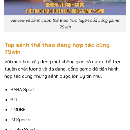
Review về sảnh cược thể thao trực tuyến của cổng game
79win
Top sảnh thể thao đang hợp tác cùng
79win
Với mục tiêu xây dựng một không gian cá cược thể trực
tuyến chất lượng và đa dạng, cổng game đã tiến hành
hợp tác cùng những sảnh cược lớn uy tín như:
SABA Sport.
BTi.
CMDBET
IM Sports.
Lucky Sports.