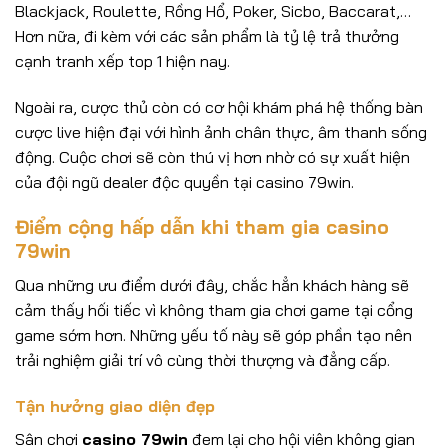
Blackjack, Roulette, Rồng Hổ, Poker, Sicbo, Baccarat,…
Hơn nữa, đi kèm với các sản phẩm là tỷ lệ trả thưởng
cạnh tranh xếp top 1 hiện nay.
Ngoài ra, cược thủ còn có cơ hội khám phá hệ thống bàn
cược live hiện đại với hình ảnh chân thực, âm thanh sống
động. Cuộc chơi sẽ còn thú vị hơn nhờ có sự xuất hiện
của đội ngũ dealer độc quyền tại casino 79win.
Điểm cộng hấp dẫn khi tham gia casino
79win
Qua những ưu điểm dưới đây, chắc hẳn khách hàng sẽ
cảm thấy hối tiếc vì không tham gia chơi game tại cổng
game sớm hơn. Những yếu tố này sẽ góp phần tạo nên
trải nghiệm giải trí vô cùng thời thượng và đẳng cấp.
Tận hưởng giao diện đẹp
Sân chơi
casino 79win
đem lại cho hội viên không gian