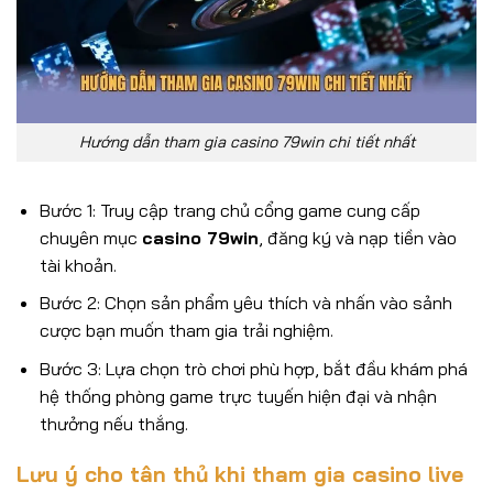
Hướng dẫn tham gia casino 79win chi tiết nhất
Bước 1: Truy cập trang chủ cổng game cung cấp
chuyên mục
casino 79win
, đăng ký và nạp tiền vào
tài khoản.
Bước 2: Chọn sản phẩm yêu thích và nhấn vào sảnh
cược bạn muốn tham gia trải nghiệm.
Bước 3: Lựa chọn trò chơi phù hợp, bắt đầu khám phá
hệ thống phòng game trực tuyến hiện đại và nhận
thưởng nếu thắng.
Lưu ý cho tân thủ khi tham gia casino live