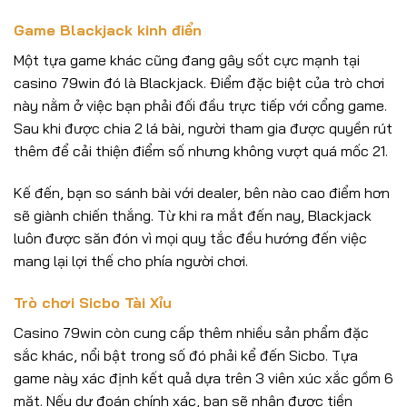
Game Blackjack kinh điển
Một tựa game khác cũng đang gây sốt cực mạnh tại
casino 79win đó là Blackjack. Điểm đặc biệt của trò chơi
này nằm ở việc bạn phải đối đầu trực tiếp với cổng game.
Sau khi được chia 2 lá bài, người tham gia được quyền rút
thêm để cải thiện điểm số nhưng không vượt quá mốc 21.
Kế đến, bạn so sánh bài với dealer, bên nào cao điểm hơn
sẽ giành chiến thắng. Từ khi ra mắt đến nay, Blackjack
luôn được săn đón vì mọi quy tắc đều hướng đến việc
mang lại lợi thế cho phía người chơi.
Trò chơi Sicbo Tài Xỉu
Casino 79win còn cung cấp thêm nhiều sản phẩm đặc
sắc khác, nổi bật trong số đó phải kể đến Sicbo. Tựa
game này xác định kết quả dựa trên 3 viên xúc xắc gồm 6
mặt. Nếu dự đoán chính xác, bạn sẽ nhận được tiền