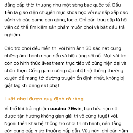
đẳng cấp thời thượng như một sòng bạc quốc tế. Đầu
tiên là giao diện chuyên mục khoa học với sự sắp xếp các
sảnh và các game gọn gàng, logic. Chỉ cần truy cập là hội
viên có thể tìm kiếm sản phẩm muốn chơi và bắt đầu trải
nghiệm.
Các trò chơi đều hiển thị với hình ảnh 3D sắc nét cùng
những âm thanh nhạc nền và hiệu ứng sôi nổi. Một vài trò
còn có hình thức livestream trực tiếp vô cùng hiện đại và
chân thực. Cổng game cũng cập nhật hệ thống thường
xuyên để mang tới đường truyền ổn định nhất, không bị
giật lag khi đang sát phạt.
Luật chơi được quy định rõ ràng
Vì thế khi trải nghiệm
casino 79win
, bạn hứa hẹn sẽ
được tận hưởng không gian giải trí vô cùng tuyệt vời.
Ngoài triển khai hệ thống trò chơi thịnh hành, nền tảng
còn cung cấp mức thưởng hấp dẫn. Vậy nên, chỉ cần nắm