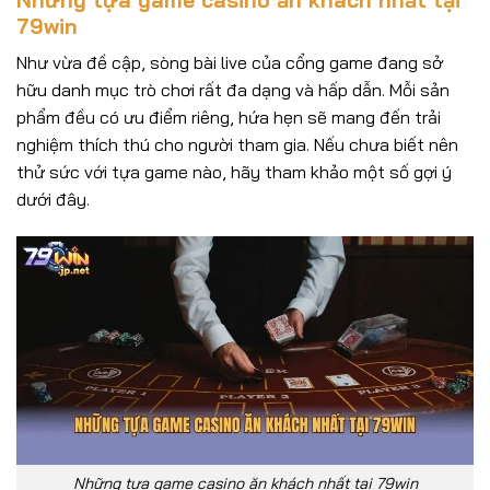
79win
Như vừa đề cập, sòng bài live của cổng game đang sở
hữu danh mục trò chơi rất đa dạng và hấp dẫn. Mỗi sản
phẩm đều có ưu điểm riêng, hứa hẹn sẽ mang đến trải
nghiệm thích thú cho người tham gia. Nếu chưa biết nên
thử sức với tựa game nào, hãy tham khảo một số gợi ý
dưới đây.
Những tựa game casino ăn khách nhất tại 79win