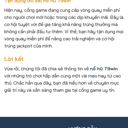
Tận dụng ưu đãi nổ hũ 79win
Hiện nay, cổng game đang cung cấp vòng quay miễn phí
cho người chơi mới hoặc trong các dịp khuyến mãi. Đây là
cơ hội tuyệt vời để gia tăng khả năng trúng thưởng mà
không cần phải đầu tư thêm. Vì thế, bạn hãy tận dụng mọi
vòng quay miễn phí để nâng cao trải nghiệm và cơ hội
trúng jackpot của mình.
Lời kết
Vừa rồi, chúng tôi đã chia sẻ thông tin về
nổ hũ 79win
với những trò chơi hấp dẫn cùng một vài mẹo hay từ cao
thủ. Chắc hẳn qua đây, bạn đã hiểu hơn về chuyên mục
giải trí này và sẵn sàng tham gia tại cổng game uy tín.