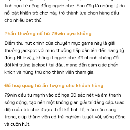
tích cực từ cộng đồng người chơi. Sau đây là những lý do
nổi bật khiến trò chơi này trở thành lựa chọn hàng đầu
cho nhiều bet thủ.
Phần thưởng nổ hũ 79win cực khủng
Điểm thu hút chính của chuyên mục game này là giải
thưởng jackpot với mức thưởng hấp dẫn lên đến hàng tỷ
đồng. Nhờ vậy, không ít người chơi đã nhanh chóng đổi
đời khi trúng jackpot tại đây, mang đến cảm giác phấn
khích và hứng thú cho thành viên tham gia.
Đồ hoạ quay hũ ấn tượng cho khách hàng
79win đầu tư mạnh vào đồ họa 3D sắc nét và âm thanh
sống động, tạo nên một không gian giải trí đẳng cấp. Giao
diện của trò chơi được thiết kế tinh tế, màu sắc sang
trọng, giúp thành viên có trải nghiệm tuyệt vời, sống động
và cuốn hút.