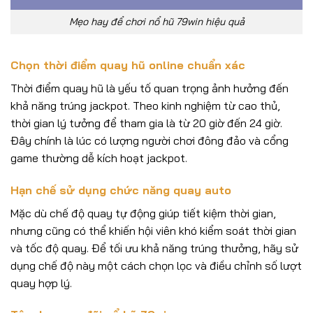
Mẹo hay để chơi nổ hũ 79win hiệu quả
Chọn thời điểm quay hũ online chuẩn xác
Thời điểm quay hũ là yếu tố quan trọng ảnh hưởng đến
khả năng trúng jackpot. Theo kinh nghiệm từ cao thủ,
thời gian lý tưởng để tham gia là từ 20 giờ đến 24 giờ.
Đây chính là lúc có lượng người chơi đông đảo và cổng
game thường dễ kích hoạt jackpot.
Hạn chế sử dụng chức năng quay auto
Mặc dù chế độ quay tự động giúp tiết kiệm thời gian,
nhưng cũng có thể khiến hội viên khó kiểm soát thời gian
và tốc độ quay. Để tối ưu khả năng trúng thưởng, hãy sử
dụng chế độ này một cách chọn lọc và điều chỉnh số lượt
quay hợp lý.