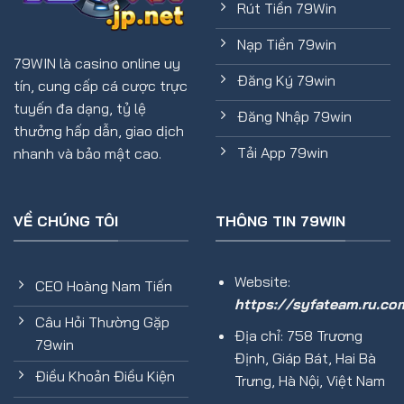
Rút Tiền 79Win
Nạp Tiền 79win
79WIN
là casino online uy
Đăng Ký 79win
tín, cung cấp cá cược trực
tuyến đa dạng, tỷ lệ
Đăng Nhập 79win
thưởng hấp dẫn, giao dịch
Tải App 79win
nhanh và bảo mật cao.
VỀ CHÚNG TÔI
THÔNG TIN 79WIN
Website:
CEO Hoàng Nam Tiến
https://syfateam.ru.co
Câu Hỏi Thường Gặp
Địa chỉ: 758 Trương
79win
Định, Giáp Bát, Hai Bà
Điều Khoản Điều Kiện
Trưng, Hà Nội, Việt Nam