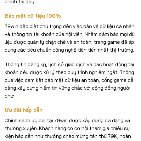
chính tại đây.
Bảo mật dữ liệu 100%
79win đặc biệt chú trọng đến việc bảo vệ dữ liệu cá nhân
và thông tin tài khoản của hội viên. Nhằm đảm bảo mọi dữ
liệu được quản lý chặt chẽ và an toàn, trang game đã áp
dụng các tiêu chuẩn công nghệ tiên tiến nhất thị trường.
Thông tin đăng ký, lịch sử giao dịch và các hoạt động tài
khoản đều được xử lý theo quy trình nghiêm ngặt. Thông
qua việc cam kết bảo mật dữ liệu an toàn, cổng game dễ
dàng xây dựng niềm tin vững chắc với cộng đồng người
chơi.
Ưu đãi hấp dẫn
Chính sách ưu đãi tại 79win được xây dựng đa dạng và
thường xuyên. Khách hàng có cơ hội tham gia nhiều sự
kiện hấp dẫn như thưởng chào mừng tân thủ 79K, hoàn