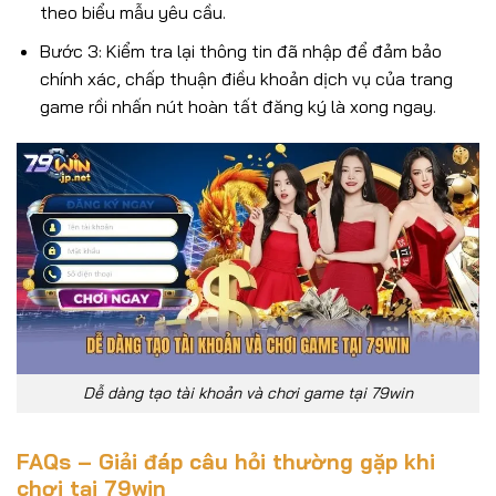
theo biểu mẫu yêu cầu.
Bước 3: Kiểm tra lại thông tin đã nhập để đảm bảo
chính xác, chấp thuận điều khoản dịch vụ của trang
game rồi nhấn nút hoàn tất đăng ký là xong ngay.
Dễ dàng tạo tài khoản và chơi game tại 79win
FAQs – Giải đáp câu hỏi thường gặp khi
chơi tại 79win