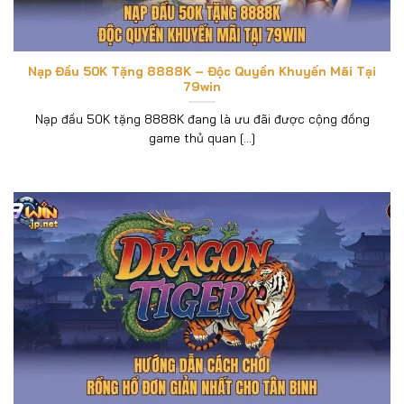
Nạp Đầu 50K Tặng 8888K – Độc Quyền Khuyến Mãi Tại
79win
Nạp đầu 50K tặng 8888K đang là ưu đãi được cộng đồng
game thủ quan [...]