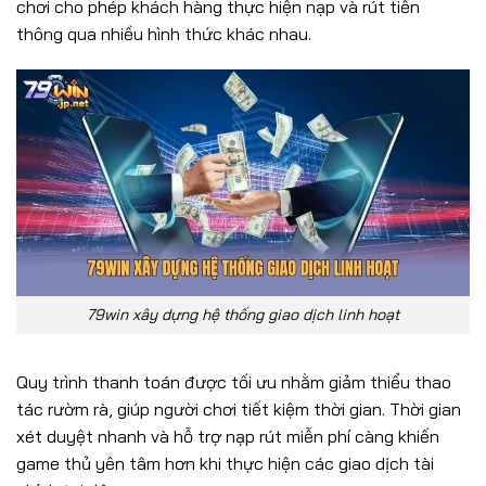
chơi cho phép khách hàng thực hiện nạp và rút tiền
thông qua nhiều hình thức khác nhau.
79win xây dựng hệ thống giao dịch linh hoạt
Quy trình thanh toán được tối ưu nhằm giảm thiểu thao
tác rườm rà, giúp người chơi tiết kiệm thời gian. Thời gian
xét duyệt nhanh và hỗ trợ nạp rút miễn phí càng khiến
game thủ yên tâm hơn khi thực hiện các giao dịch tài