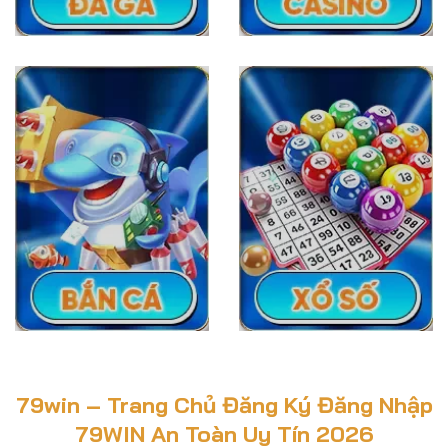
79win – Trang Chủ Đăng Ký Đăng Nhập
79WIN An Toàn Uy Tín 2026