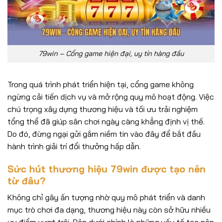
79win – Cổng game hiện đại, uy tín hàng đầu
Trong quá trình phát triển hiện tại, cổng game không
ngừng cải tiến dịch vụ và mở rộng quy mô hoạt động. Việc
chú trọng xây dựng thương hiệu và tối ưu trải nghiệm
tổng thể đã giúp sân chơi ngày càng khẳng định vị thế.
Do đó, đừng ngại gửi gắm niềm tin vào đây để bắt đầu
hành trình giải trí đổi thưởng hấp dẫn.
Sức hút thương hiệu 79win được tạo nên
từ đâu?
Không chỉ gây ấn tượng nhờ quy mô phát triển và danh
mục trò chơi đa dạng, thương hiệu này còn sở hữu nhiều