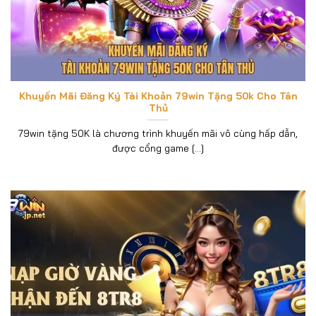
Khuyến Mãi Đăng Ký Tài Khoản 79win Tặng 50k Cho Tân
Thủ
79win tặng 50K là chương trình khuyến mãi vô cùng hấp dẫn,
được cổng game [...]